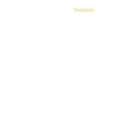
ME
ÜBER UNS
LEITBILD
TRAINING
BAMF SPRA