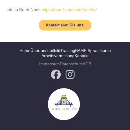
-Link zu Bamf Navi:
https://bamf-navi.bamf.de/de/
Kontaktieren Sie uns!
Home
Über uns
Leitbild
Training
BAMF Sprachkurse
Arbeitsvermittlung
Kontakt
Impressum
Datenschutz
AGB